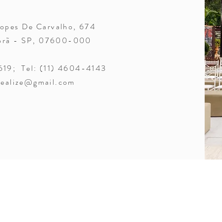
Lopes De Carvalho, 674
porã - SP, 07600-000
619; Tel: (11) 4604-4143
realize@gmail.com