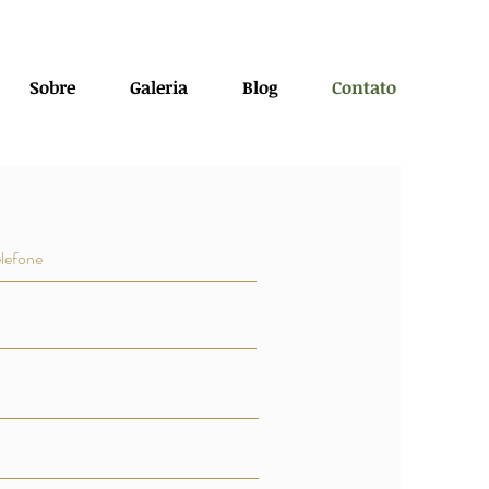
Sobre
Galeria
Blog
Contato
rmulário abaixo e
emos em breve